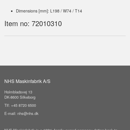
Dimensions [mm]: L198 / W74 / T14
Item no: 72010310
NHS Maskinfabrik A/S
Holmbladsvej 13
DK-8600 Silkeborg
Tlf: +45 8720 6500
E-mail: nhs@nhs.dk